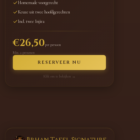
Homemade voorgerecht
Keuze uit twee hoofdgerechten
Incl. twee Injira
€26,50
per persoon
Min. 2 personen
RESERVEER NU
Klik om te bekijken →
Brhan Tafel Classic
Authentieke introductie tot Afrikaans dineren
Brhan Tafel Signature