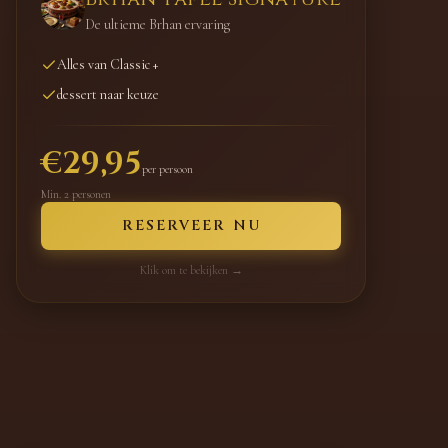
De ultieme Brhan ervaring
Alles van Classic +
dessert naar keuze
€29,95
per persoon
Min. 2 personen
RESERVEER NU
Klik om te bekijken →
Brhan Tafel Signature
De ultieme Brhan ervaring