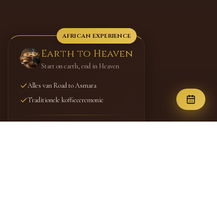
Road to Asmara
Proeverij van 5 authentieke hoofdgerechten
AFRICAN EXPERIENCE
Earth to Heaven
Start on earth, end in Heaven
Alles van Road to Asmara
Traditionele koffieceremonie
€45,00
per persoon
Min. 2 personen
RESERVEER NU
Klik om te bekijken →